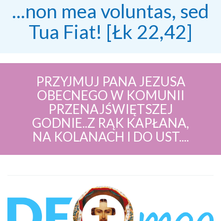
...non mea voluntas, sed
Tua Fiat! [Łk 22,42]
PRZYJMUJ PANA JEZUSA
OBECNEGO W KOMUNII
PRZENAJŚWIĘTSZEJ
GODNIE..Z RĄK KAPŁANA,
NA KOLANACH I DO UST....