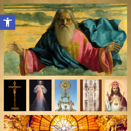
Open toolbar
deomeo-logo
Utwórz konto
Zaloguj