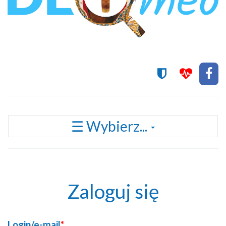
Przełącz
☰ Wybierz...
nawigację
Zaloguj się
Login/e-mail
*