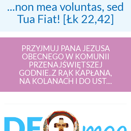
...non mea voluntas, sed
Tua Fiat! [Łk 22,42]
PRZYJMUJ PANA JEZUSA
OBECNEGO W KOMUNII
PRZENAJŚWIĘTSZEJ
GODNIE..Z RĄK KAPŁANA,
NA KOLANACH I DO UST....