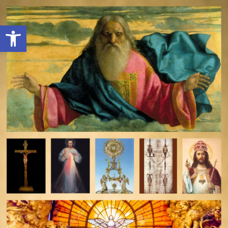
Open toolbar
deomeo-logo
Utwórz konto
Zaloguj