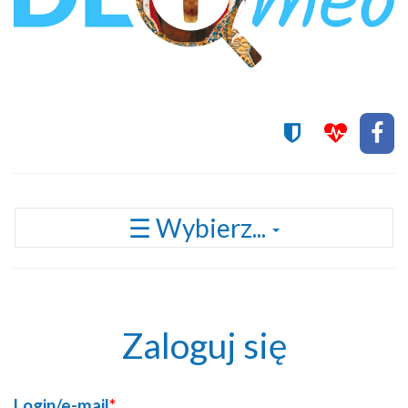
Przełącz
☰ Wybierz...
nawigację
Zaloguj się
Login/e-mail
*