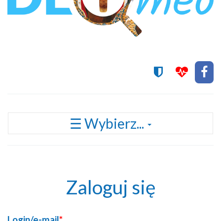
Przełącz
☰ Wybierz...
nawigację
Zaloguj się
Login/e-mail
*