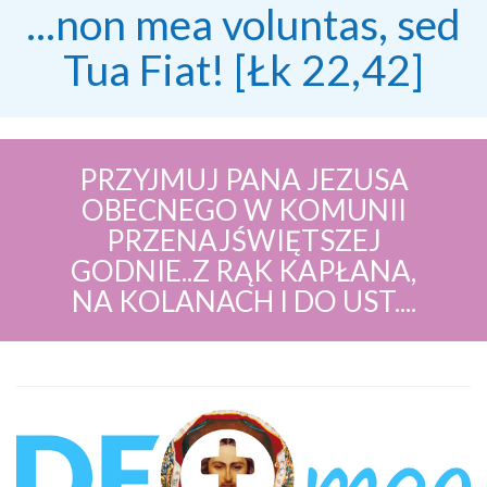
...non mea voluntas, sed
Tua Fiat! [Łk 22,42]
PRZYJMUJ PANA JEZUSA
OBECNEGO W KOMUNII
PRZENAJŚWIĘTSZEJ
GODNIE..Z RĄK KAPŁANA,
NA KOLANACH I DO UST....