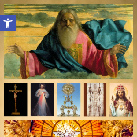
Open toolbar
deomeo-logo
Utwórz konto
Zaloguj