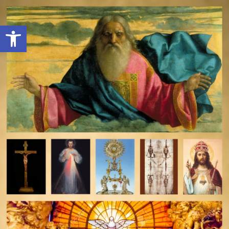
Open toolbar
deomeo-logo
Utwórz konto
Zaloguj