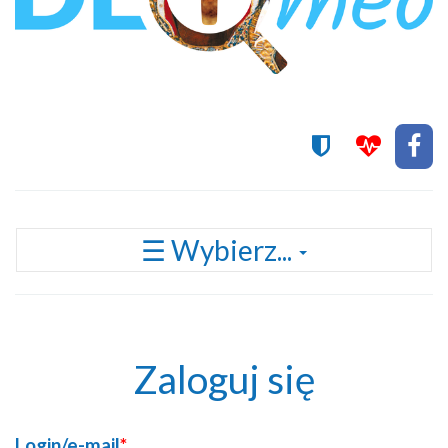
Przełącz
☰ Wybierz...
nawigację
Zaloguj się
Login/e-mail
*