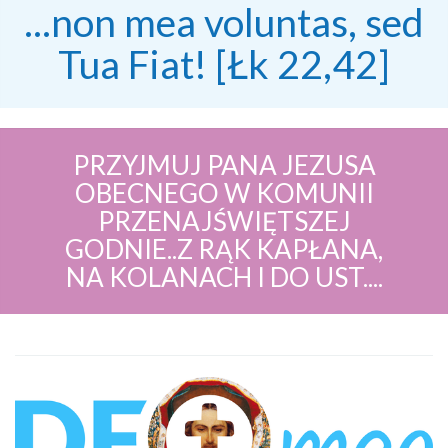
...non mea voluntas, sed
Tua Fiat! [Łk 22,42]
PRZYJMUJ PANA JEZUSA
OBECNEGO W KOMUNII
PRZENAJŚWIĘTSZEJ
GODNIE..Z RĄK KAPŁANA,
NA KOLANACH I DO UST....