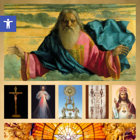
Open toolbar
deomeo-logo
Utwórz konto
Zaloguj