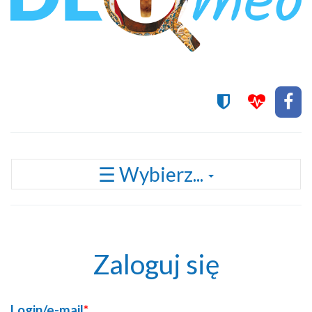
Przełącz
☰ Wybierz...
nawigację
Zaloguj się
Login/e-mail
*