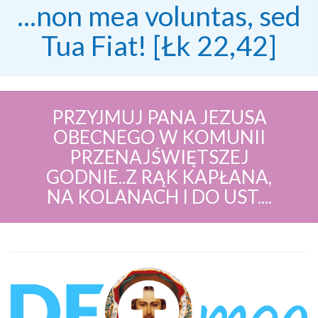
...non mea voluntas, sed
Tua Fiat! [Łk 22,42]
PRZYJMUJ PANA JEZUSA
OBECNEGO W KOMUNII
PRZENAJŚWIĘTSZEJ
GODNIE..Z RĄK KAPŁANA,
NA KOLANACH I DO UST....