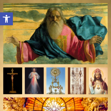
Open toolbar
deomeo-logo
Utwórz konto
Zaloguj