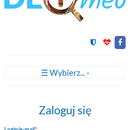
Przełącz
☰ Wybierz...
nawigację
Zaloguj się
Login/e-mail
*