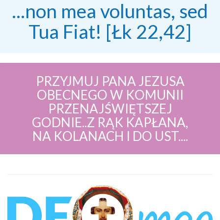
...non mea voluntas, sed
Tua Fiat! [Łk 22,42]
PRZYJMUJ PANA JEZUSA
OBECNEGO W KOMUNII
PRZENAJŚWIĘTSZEJ
GODNIE..Z RĄK KAPŁANA,
NA KOLANACH I DO UST....