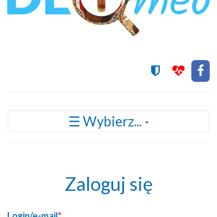
Przełącz
☰ Wybierz...
nawigację
Zaloguj się
Login/e-mail
*