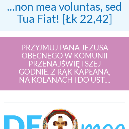
...non mea voluntas, sed
Tua Fiat! [Łk 22,42]
PRZYJMUJ PANA JEZUSA
OBECNEGO W KOMUNII
PRZENAJŚWIĘTSZEJ
GODNIE..Z RĄK KAPŁANA,
NA KOLANACH I DO UST....