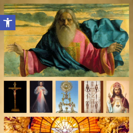
Open toolbar
deomeo-logo
Utwórz konto
Zaloguj