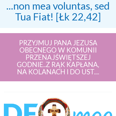
...non mea voluntas, sed
Tua Fiat! [Łk 22,42]
PRZYJMUJ PANA JEZUSA
OBECNEGO W KOMUNII
PRZENAJŚWIĘTSZEJ
GODNIE..Z RĄK KAPŁANA,
NA KOLANACH I DO UST....