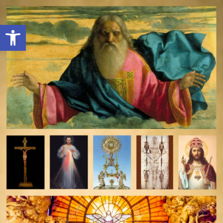
Open toolbar
deomeo-logo
Utwórz konto
Zaloguj