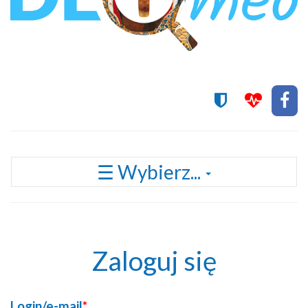
Przełącz
☰ Wybierz...
nawigację
Zaloguj się
Login/e-mail
*