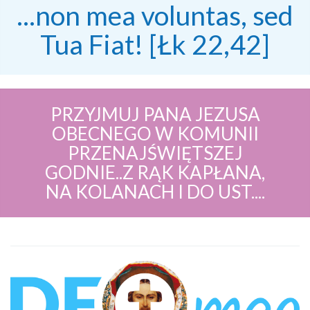
...non mea voluntas, sed
Tua Fiat! [Łk 22,42]
PRZYJMUJ PANA JEZUSA
OBECNEGO W KOMUNII
PRZENAJŚWIĘTSZEJ
GODNIE..Z RĄK KAPŁANA,
NA KOLANACH I DO UST....