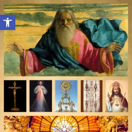
Open toolbar
deomeo-logo
Utwórz konto
Zaloguj