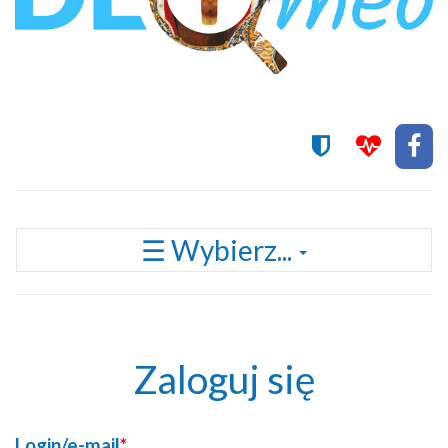
Przełącz
☰ Wybierz...
nawigację
Zaloguj się
Login/e-mail
*