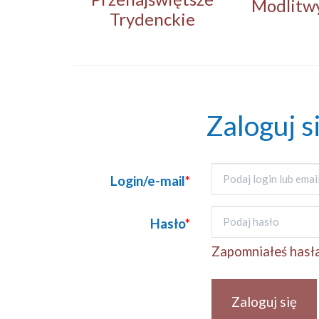
Modlitw
Trydenckie
Zaloguj s
Login/e-mail
*
Hasło
*
Zapomniałeś hasł
Zaloguj się