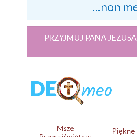
...non m
PRZYJMUJ PANA JEZUSA
Msze
Piękne
Przenajświętsze