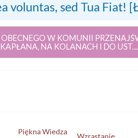
ea voluntas, sed Tua Fiat! [
 OBECNEGO W KOMUNII PRZENAJŚW
KAPŁANA, NA KOLANACH I DO UST...
Piękna Wiedza
Wzrastanie