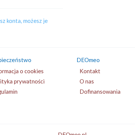
asz konta, możesz je
pieczeństwo
DEOmeo
ormacja o cookies
Kontakt
ityka prywatności
O nas
gulamin
Dofinansowania
DEOmeo.pl