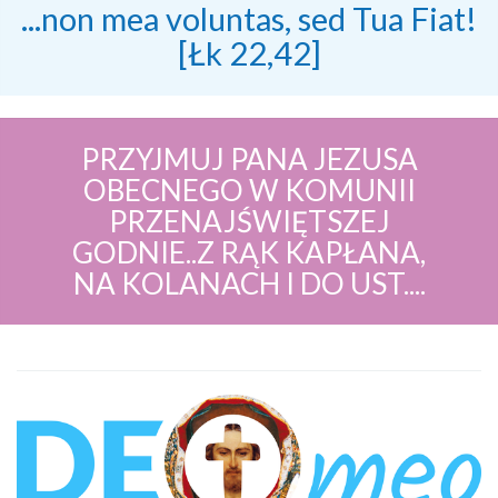
...non mea voluntas, sed Tua Fiat!
[Łk 22,42]
PRZYJMUJ PANA JEZUSA
OBECNEGO W KOMUNII
PRZENAJŚWIĘTSZEJ
GODNIE..Z RĄK KAPŁANA,
NA KOLANACH I DO UST....