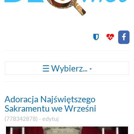
Przełącz
☰ Wybierz...
nawigację
Adoracja Najświętszego
Sakramentu we Wrześni
(
778342878
) -
edytuj