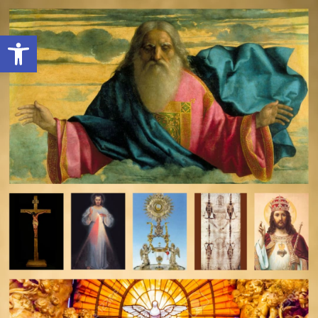
Open toolbar
deomeo-logo
Utwórz konto
Zaloguj