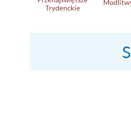
Modlitw
Trydenckie
S