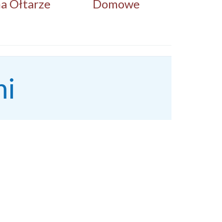
a Ołtarze
Domowe
mi