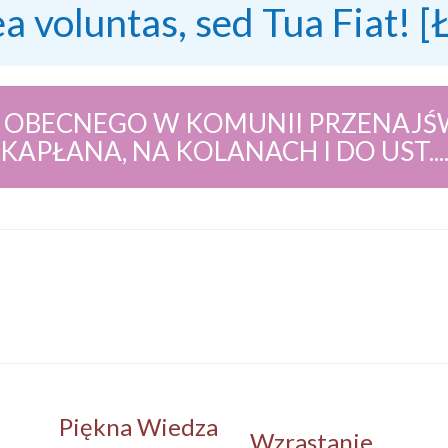
ea voluntas, sed Tua Fiat! [
 OBECNEGO W KOMUNII PRZENAJŚW
KAPŁANA, NA KOLANACH I DO UST...
Piękna Wiedza
Wzrastanie