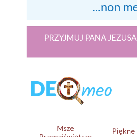
...non m
PRZYJMUJ PANA JEZUSA
Msze
Piękne
Przenajświętsze