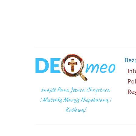
Bez
Inf
Pol
znajdź Pana Jezusa Chrystusa
Re
i Mateńkę Maryję Niepokalaną i
Królową!