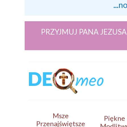
...n
PRZYJMUJ PANA JEZUSA
Msze
Piękne
Przenajświętsze
Modlitw