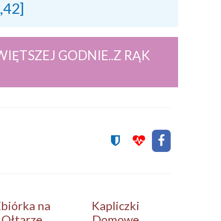
2,42]
IĘTSZEJ GODNIE..Z RĄK
.
biórka na
Kapliczki
Ołtarze
Domowe