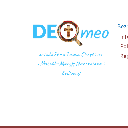
Bez
Inf
Pol
znajdź Pana Jezusa Chrystusa
Re
i Mateńkę Maryję Niepokalaną i
Królową!