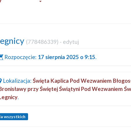
Legnicy
(
778486339
) -
edytuj
Rozpoczęcie:
17 sierpnia 2025 o 9:15
.
Lokalizacja:
Święta Kaplica Pod Wezwaniem Błogos
Bronisławy przy Świętej Świątyni Pod Wezwaniem Św
Legnicy
.
la wszystkich