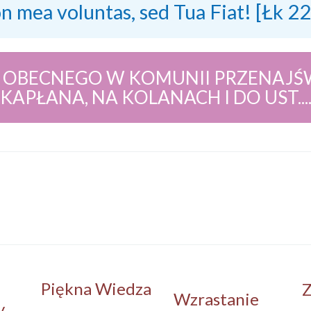
on mea voluntas, sed Tua Fiat! [Łk 2
 OBECNEGO W KOMUNII PRZENAJŚW
KAPŁANA, NA KOLANACH I DO UST...
Piękna Wiedza
Z
Wzrastanie
y