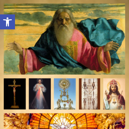
Open toolbar
deomeo-logo
Utwórz konto
Zaloguj