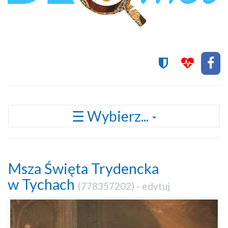
Przełącz
☰ Wybierz...
nawigację
Msza Święta Trydencka
w Tychach
(
778357202
) -
edytuj