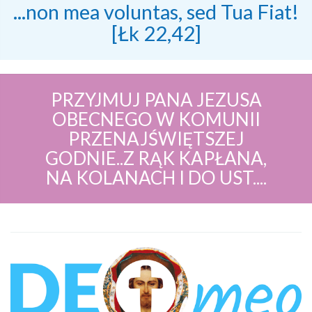
...non mea voluntas, sed Tua Fiat!
[Łk 22,42]
PRZYJMUJ PANA JEZUSA
OBECNEGO W KOMUNII
PRZENAJŚWIĘTSZEJ
GODNIE..Z RĄK KAPŁANA,
NA KOLANACH I DO UST....