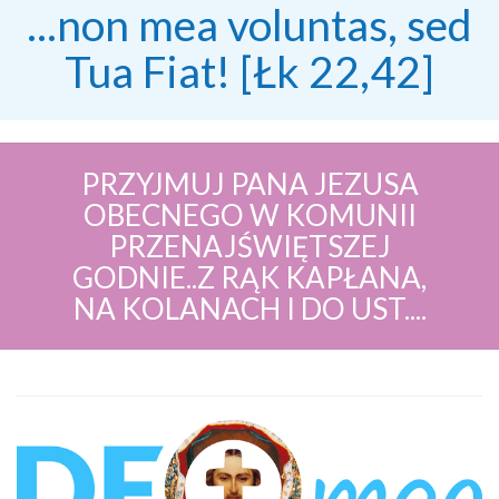
...non mea voluntas, sed
Tua Fiat! [Łk 22,42]
PRZYJMUJ PANA JEZUSA
OBECNEGO W KOMUNII
PRZENAJŚWIĘTSZEJ
GODNIE..Z RĄK KAPŁANA,
NA KOLANACH I DO UST....