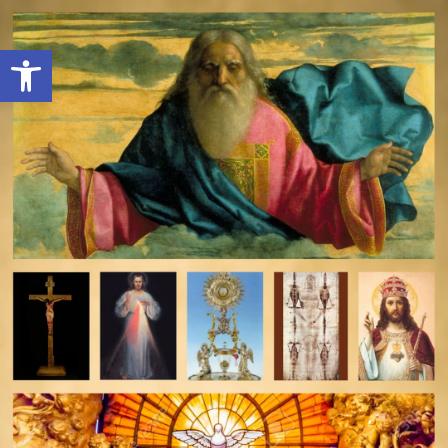
Open toolbar
deomeo-logo
Utwórz konto
Zaloguj