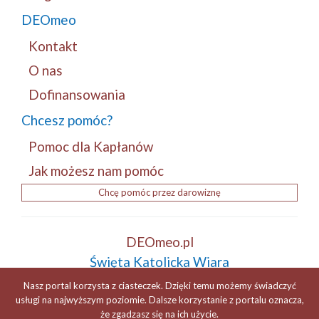
DEOmeo
Kontakt
O nas
Dofinansowania
Chcesz pomóc?
Pomoc dla Kapłanów
Jak możesz nam pomóc
Chcę pomóc przez darowiznę
DEOmeo.pl
Święta Katolicka Wiara
Tradycja i Patriotyzm
Nasz portal korzysta z ciasteczek. Dzięki temu możemy świadczyć
ZDROWAŚ MARYJO...! +
usługi na najwyższym poziomie. Dalsze korzystanie z portalu oznacza,
że zgadzasz się na ich użycie.