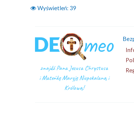
Wyświetleń:
39
Bez
Inf
Pol
znajdź Pana Jezusa Chrystusa
Re
i Mateńkę Maryję Niepokalaną i
Królową!