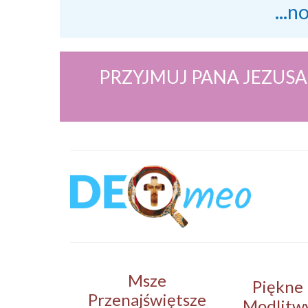
...n
PRZYJMUJ PANA JEZUSA
Msze
Piękne
Przenajświętsze
Modlitw