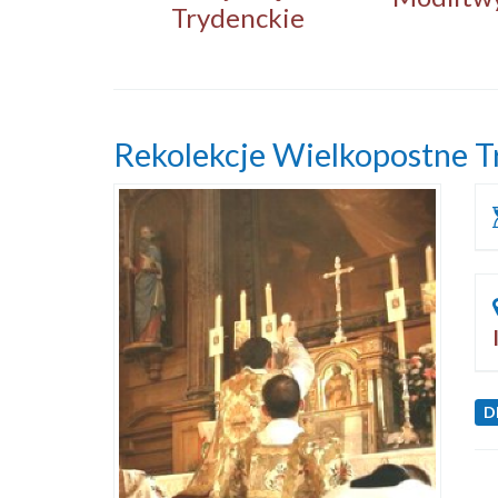
Trydenckie
Rekolekcje Wielkopostne T
D