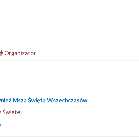
Organizator
wnież Mszą Świętą Wszechczasów.
 Świętej
ą