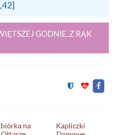
2,42]
IĘTSZEJ GODNIE..Z RĄK
.
biórka na
Kapliczki
Ołtarze
Domowe