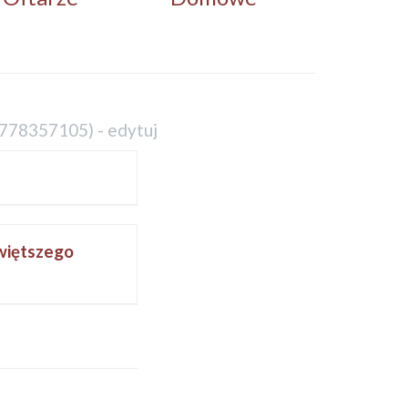
778357105
) -
edytuj
więtszego