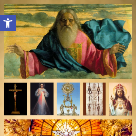
Open toolbar
deomeo-logo
Utwórz konto
Zaloguj