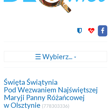
Przełącz
☰ Wybierz...
nawigację
Święta Świątynia
Pod Wezwaniem Najświętszej
Maryji Panny Różańcowej
w Olsztynie
(
778303336
)