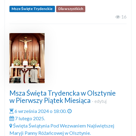
Msze Święte Trydenckie
Dla wszystkich
16
Msza Święta Trydencka w Olsztynie
w Pierwszy Piątek Miesiąca
-
edytuj
6 września 2024 o 18:00.
7 lutego 2025.
Święta Świątynia Pod Wezwaniem Najświętszej
Maryji Panny Różańcowej w Olsztynie.