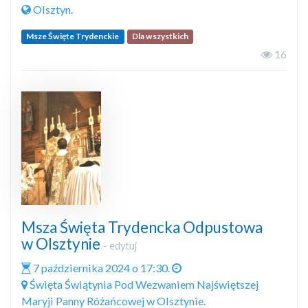
Olsztyn.
Msze Święte Trydenckie
Dla wszystkich
16
Msza Święta Trydencka Odpustowa
w Olsztynie
-
edytuj
7 października 2024 o 17:30.
Święta Świątynia Pod Wezwaniem Najświętszej
Maryji Panny Różańcowej w Olsztynie.