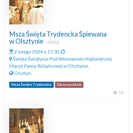
Msza Święta Trydencka Śpiewana
w Olsztynie
-
edytuj
2 lutego 2024 o 17:30.
Święta Świątynia Pod Wezwaniem Najświętszej
Maryji Panny Różańcowej w Olsztynie.
Olsztyn.
Msze Święte Trydenckie
Dla wszystkich
16