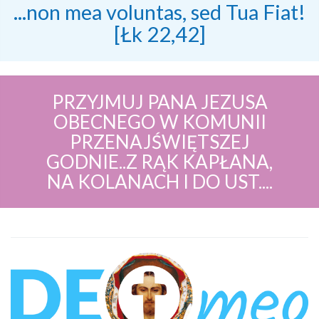
...non mea voluntas, sed Tua Fiat!
[Łk 22,42]
PRZYJMUJ PANA JEZUSA
OBECNEGO W KOMUNII
PRZENAJŚWIĘTSZEJ
GODNIE..Z RĄK KAPŁANA,
NA KOLANACH I DO UST....