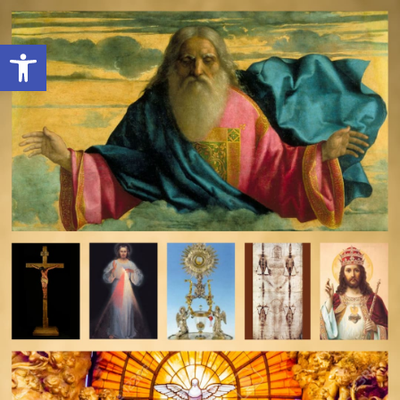
Open toolbar
deomeo-logo
Utwórz konto
Zaloguj