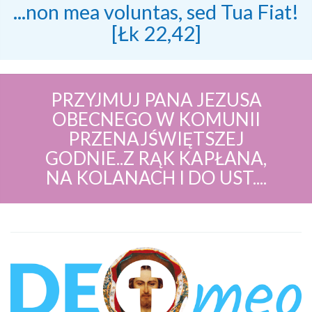
...non mea voluntas, sed Tua Fiat!
[Łk 22,42]
PRZYJMUJ PANA JEZUSA
OBECNEGO W KOMUNII
PRZENAJŚWIĘTSZEJ
GODNIE..Z RĄK KAPŁANA,
NA KOLANACH I DO UST....