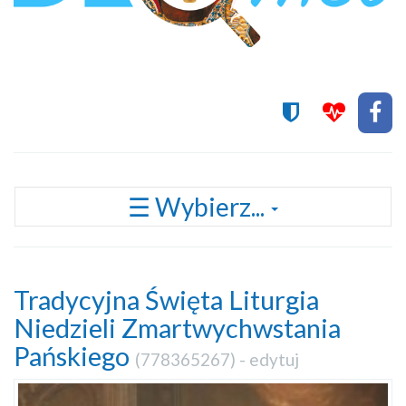
Przełącz
☰ Wybierz...
nawigację
Tradycyjna Święta Liturgia
Niedzieli Zmartwychwstania
Pańskiego
(
778365267
) -
edytuj