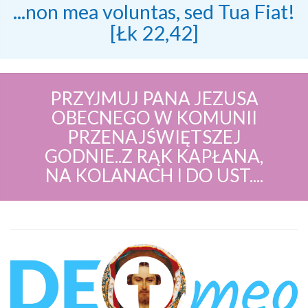
...non mea voluntas, sed Tua Fiat!
[Łk 22,42]
PRZYJMUJ PANA JEZUSA
OBECNEGO W KOMUNII
PRZENAJŚWIĘTSZEJ
GODNIE..Z RĄK KAPŁANA,
NA KOLANACH I DO UST....