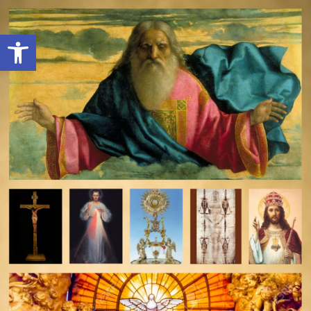
Open toolbar
deomeo-logo
Utwórz konto
Zaloguj