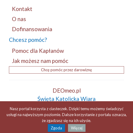
Kontakt
O nas
Dofinansowania
Chcesz pomóc?
Pomoc dla Kapłanów
Jak możesz nam pomóc
Chcę pomóc przez darowiznę
DEOmeo.pl
Święta Katolicka Wiara
Tradycja i Patriotyzm
Nasz portal korzysta z ciasteczek. Dzięki temu możemy świadczyć
ZDROWAŚ MARYJO...! +
usługi na najwyższym poziomie. Dalsze korzystanie z portalu oznacza,
że zgadzasz się na ich użycie.
Zgoda
Więcej