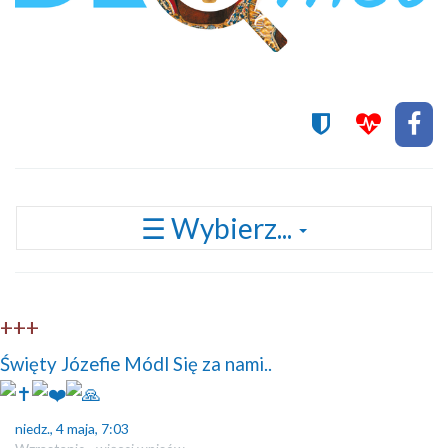
Przełącz
☰ Wybierz...
nawigację
+++
Święty Józefie Módl Się za nami..
niedz., 4 maja, 7:03