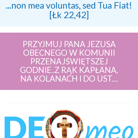
...non mea voluntas, sed Tua Fiat!
[Łk 22,42]
PRZYJMUJ PANA JEZUSA
OBECNEGO W KOMUNII
PRZENAJŚWIĘTSZEJ
GODNIE..Z RĄK KAPŁANA,
NA KOLANACH I DO UST....