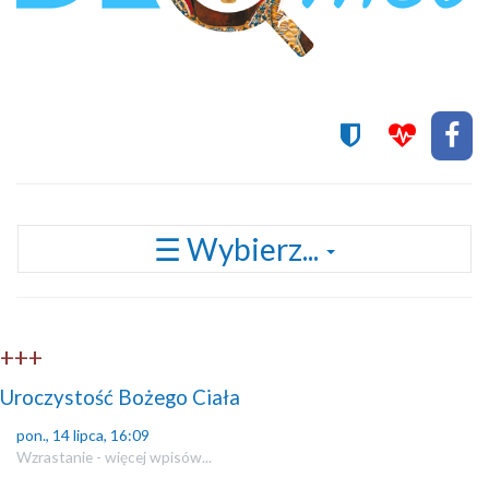
Przełącz
☰ Wybierz...
nawigację
+++
Uroczystość Bożego Ciała
pon., 14 lipca, 16:09
Wzrastanie - więcej wpisów...