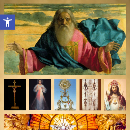
Open toolbar
deomeo-logo
Utwórz konto
Zaloguj