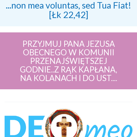
...non mea voluntas, sed Tua Fiat!
[Łk 22,42]
PRZYJMUJ PANA JEZUSA
OBECNEGO W KOMUNII
PRZENAJŚWIĘTSZEJ
GODNIE..Z RĄK KAPŁANA,
NA KOLANACH I DO UST....