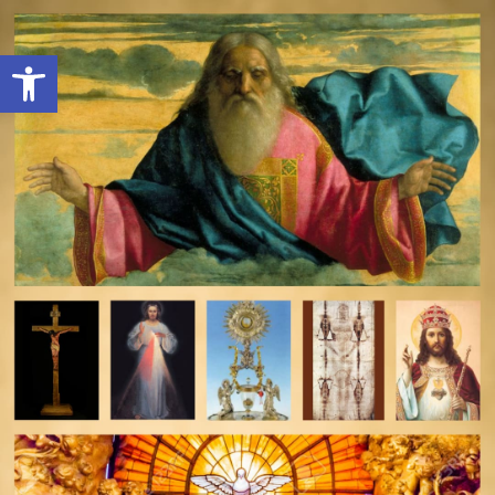
Open toolbar
deomeo-logo
Utwórz konto
Zaloguj