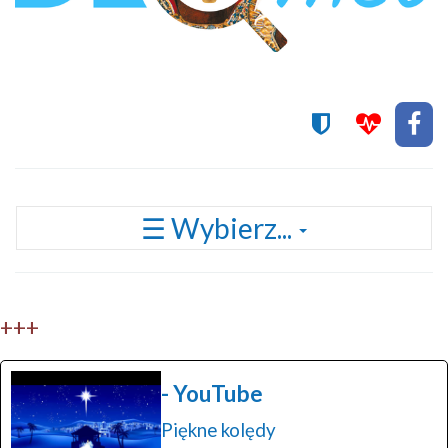
Przełącz
☰ Wybierz...
nawigację
+++
- YouTube
Piękne kolędy