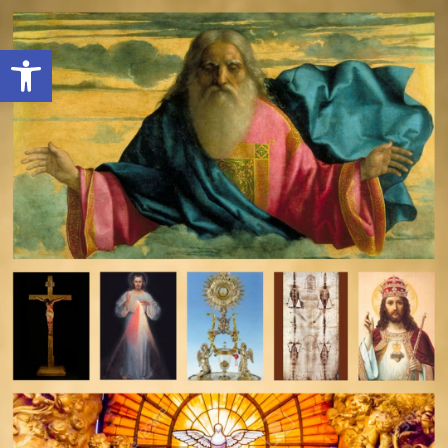
Open toolbar
deomeo-logo
Utwórz konto
Zaloguj