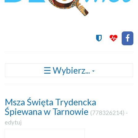
Przełącz
☰ Wybierz...
nawigację
Msza Święta Trydencka
Śpiewana w Tarnowie
(
778326214
) -
edytuj