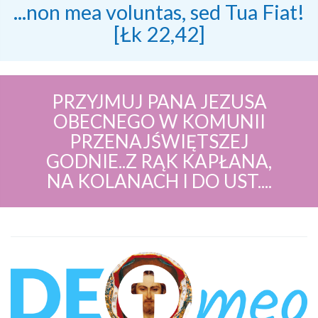
...non mea voluntas, sed Tua Fiat!
[Łk 22,42]
PRZYJMUJ PANA JEZUSA
OBECNEGO W KOMUNII
PRZENAJŚWIĘTSZEJ
GODNIE..Z RĄK KAPŁANA,
NA KOLANACH I DO UST....