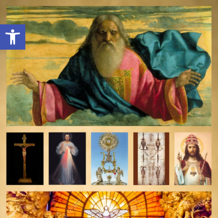
Open toolbar
deomeo-logo
Utwórz konto
Zaloguj