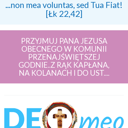
...non mea voluntas, sed Tua Fiat!
[Łk 22,42]
PRZYJMUJ PANA JEZUSA
OBECNEGO W KOMUNII
PRZENAJŚWIĘTSZEJ
GODNIE..Z RĄK KAPŁANA,
NA KOLANACH I DO UST....