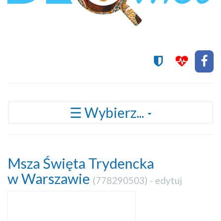
Przełącz
☰ Wybierz...
nawigację
Msza Święta Trydencka
w Warszawie
(
778290503
) -
edytuj