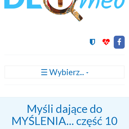
Przełącz
☰ Wybierz...
nawigację
Myśli dające do
MYŚLENIA... część 10