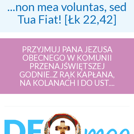
...non mea voluntas, sed
Tua Fiat! [Łk 22,42]
PRZYJMUJ PANA JEZUSA
OBECNEGO W KOMUNII
PRZENAJŚWIĘTSZEJ
GODNIE..Z RĄK KAPŁANA,
NA KOLANACH I DO UST....