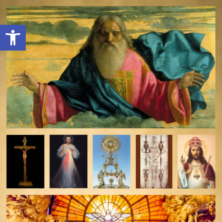
Open toolbar
deomeo-logo
Utwórz konto
Zaloguj