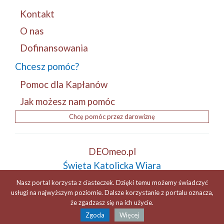
Kontakt
O nas
Dofinansowania
Chcesz pomóc?
Pomoc dla Kapłanów
Jak możesz nam pomóc
Chcę pomóc przez darowiznę
DEOmeo.pl
Święta Katolicka Wiara
Tradycja i Patriotyzm
Nasz portal korzysta z ciasteczek. Dzięki temu możemy świadczyć
ZDROWAŚ MARYJO...! +
usługi na najwyższym poziomie. Dalsze korzystanie z portalu oznacza,
że zgadzasz się na ich użycie.
Zgoda
Więcej