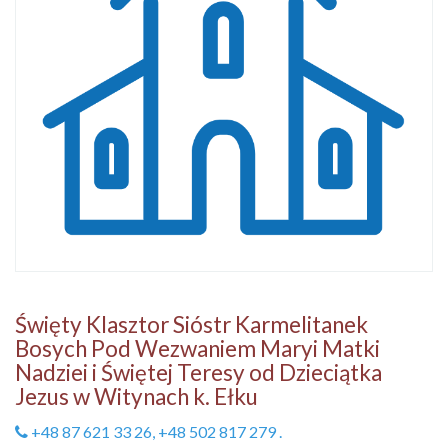
Święty Klasztor Sióstr Karmelitanek
Bosych Pod Wezwaniem Maryi Matki
Nadziei i Świętej Teresy od Dzieciątka
Jezus w Witynach k. Ełku
+48 87 621 33 26, +48 502 817 279 .