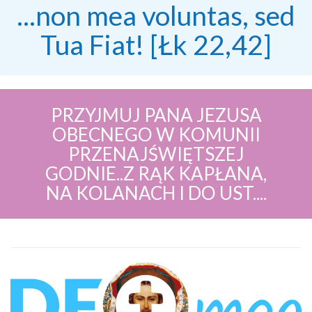
...non mea voluntas, sed
Tua Fiat! [Łk 22,42]
PRZYJMUJ PANA JEZUSA
OBECNEGO W KOMUNII
PRZENAJŚWIĘTSZEJ
GODNIE..Z RĄK KAPŁANA,
NA KOLANACH I DO UST....