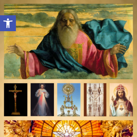
Open toolbar
deomeo-logo
Utwórz konto
Zaloguj