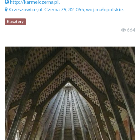
http://karmelczerna.pl.
Krzeszowice, ul. Czerna 79, 32-065, woj. małopolskie.
Klasztory
664