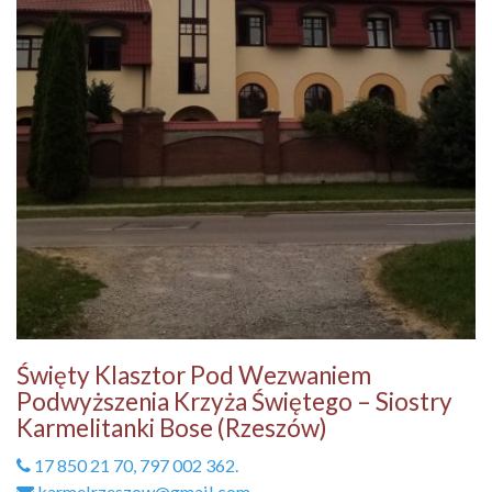
Święty Klasztor Pod Wezwaniem
Podwyższenia Krzyża Świętego – Siostry
Karmelitanki Bose (Rzeszów)
17 850 21 70, 797 002 362.
karmelrzeszow@gmail.com.