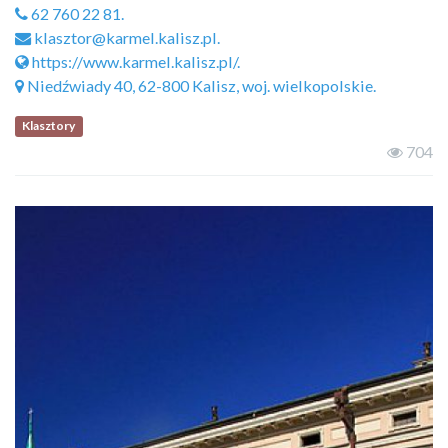
62 760 22 81.
klasztor@karmel.kalisz.pl.
https://www.karmel.kalisz.pl/.
Niedźwiady 40, 62-800 Kalisz, woj. wielkopolskie.
Klasztory
704