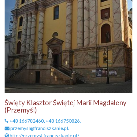
Święty Klasztor Świętej Marii Magdaleny
(Przemyśl)
+48 166782460, +48 166750826.
przemysl@franciszkanie.pl.
http://przemysl.franciszkanie.pl/.