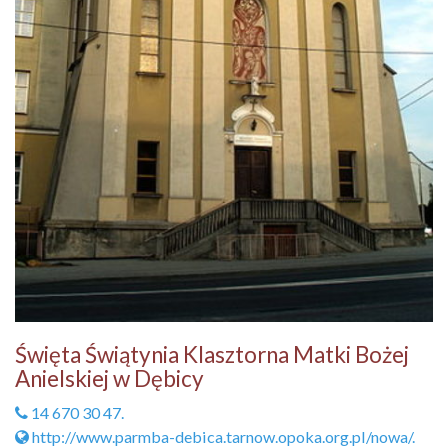
Święta Świątynia Klasztorna Matki Bożej
Anielskiej w Dębicy
14 670 30 47.
http://www.parmba-debica.tarnow.opoka.org.pl/nowa/.