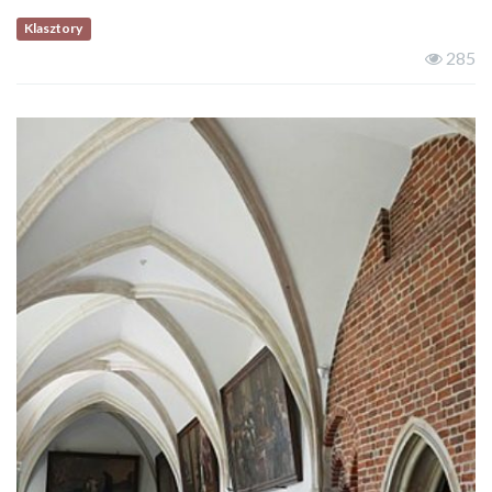
Klasztory
285