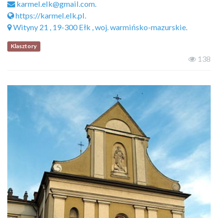
karmel.elk@gmail.com.
https://karmel.elk.pl.
Wityny 21 , 19-300 Ełk , woj. warmińsko-mazurskie.
Klasztory
138