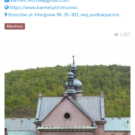
https://www.karmel.pl/rzeszow/.
Rzeszów, ul. Morgowa 98, 35-301, woj. podkarpackie.
Klasztory
1307