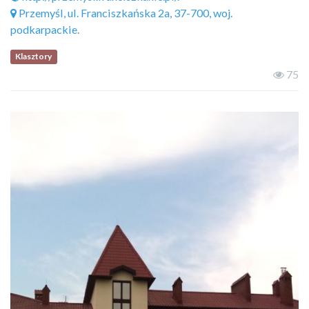
Przemyśl, ul. Franciszkańska 2a, 37-700, woj.
podkarpackie.
Klasztory
75