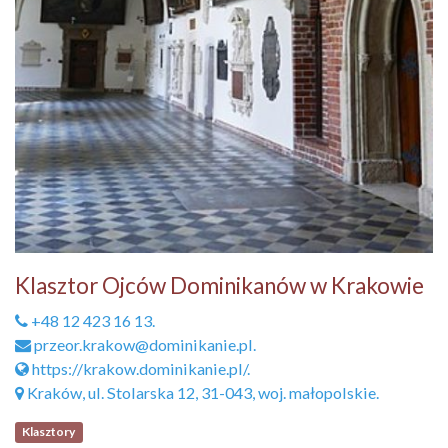
Klasztor Ojców Dominikanów w Krakowie
+48 12 423 16 13.
przeor.krakow@dominikanie.pl.
https://krakow.dominikanie.pl/.
Kraków, ul. Stolarska 12, 31-043, woj. małopolskie.
Klasztory