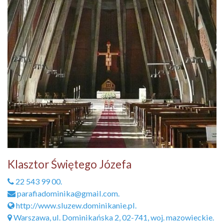
Klasztor Świętego Józefa
22 543 99 00.
parafiadominika@gmail.com.
http://www.sluzew.dominikanie.pl.
Warszawa, ul. Dominikańska 2, 02-741, woj. mazowieckie.